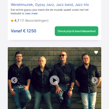
Wereldmuziek
,
Gypsy Jazz
,
Jazz band
,
Jazz trio
Een echte gypsy jazz band die de muziek speelt zoals het het
bedoeld is
Lees meer
4,7
(11 Beoordelingen)
Vanaf
€ 1250
Check prijs & beschikbaarheid