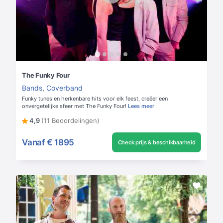
The Funky Four
Bands
,
Coverband
Funky tunes en herkenbare hits voor elk feest, creëer een
onvergetelijke sfeer met The Funky Four!
Lees meer
4,9
(11 Beoordelingen)
Vanaf
€ 1895
Check prijs & beschikbaarheid