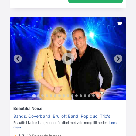
Beautiful Noise
Bands
,
Coverband
,
Bruiloft Band
,
Pop duo
,
Trio's
Beautiful Noise is bijzonder flexibel met vele mogelijkheden!
Lees
meer