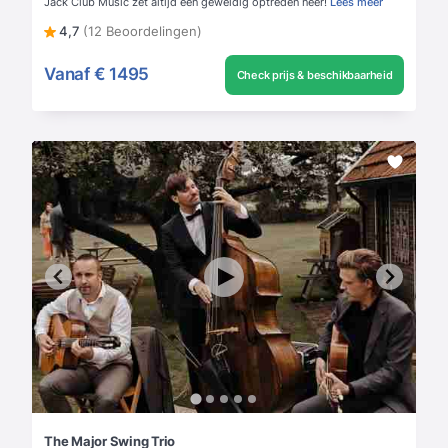
Jack Club Music zet altijd een geweldig optreden neer!
Lees meer
4,7
(12 Beoordelingen)
Vanaf
€ 1495
Check prijs & beschikbaarheid
The Major Swing Trio