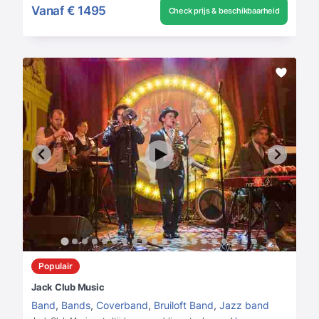
Vanaf
€ 1495
Check prijs & beschikbaarheid
Populair
Jack Club Music
Band
,
Bands
,
Coverband
,
Bruiloft Band
,
Jazz band