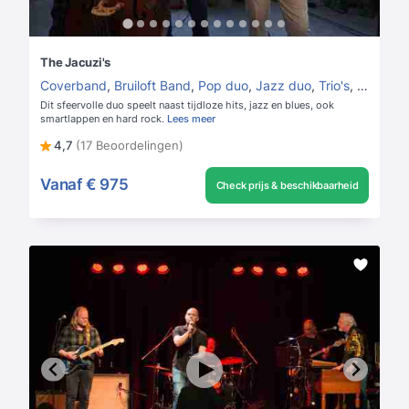
The Jacuzi's
Coverband
,
Bruiloft Band
,
Pop duo
,
Jazz duo
,
Trio's
,
Jazz trio
Dit sfeervolle duo speelt naast tijdloze hits, jazz en blues, ook
smartlappen en hard rock.
Lees meer
4,7
(17 Beoordelingen)
Vanaf
€ 975
Check prijs & beschikbaarheid