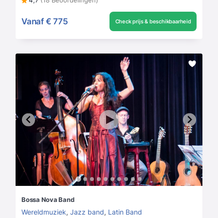
4,7
(18 Beoordelingen)
Vanaf
€ 775
Check prijs & beschikbaarheid
Bossa Nova Band
Wereldmuziek
,
Jazz band
,
Latin Band