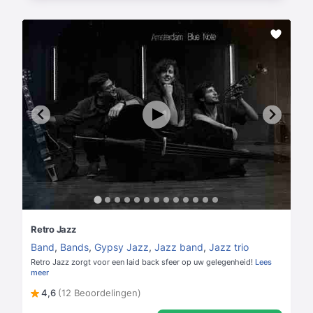
Retro Jazz
Band
,
Bands
,
Gypsy Jazz
,
Jazz band
,
Jazz trio
Retro Jazz zorgt voor een laid back sfeer op uw gelegenheid!
Lees
meer
4,6
(12 Beoordelingen)