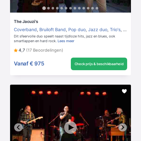
The Jacuzi's
Coverband
,
Bruiloft Band
,
Pop duo
,
Jazz duo
,
Trio's
,
Jazz trio
Dit sfeervolle duo speelt naast tijdloze hits, jazz en blues, ook
smartlappen en hard rock.
Lees meer
4,7
(17 Beoordelingen)
Vanaf
€ 975
Check prijs & beschikbaarheid