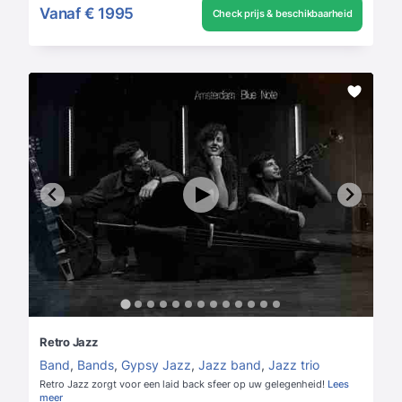
Vanaf
€ 1995
Check prijs & beschikbaarheid
Retro Jazz
Band
,
Bands
,
Gypsy Jazz
,
Jazz band
,
Jazz trio
Retro Jazz zorgt voor een laid back sfeer op uw gelegenheid!
Lees
meer