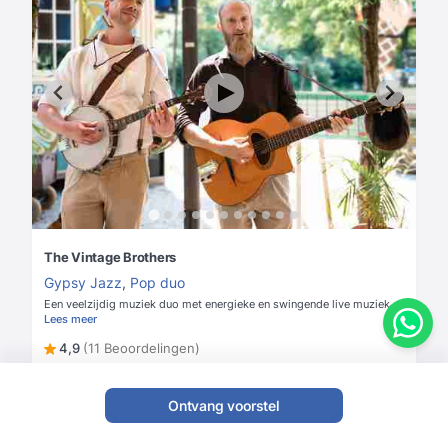
The Vintage Brothers
Gypsy Jazz
,
Pop duo
Een veelzijdig muziek duo met energieke en swingende live muziek
Lees meer
4,9
(11 Beoordelingen)
Vanaf
€ 795
Check prijs & beschikbaarheid
Ontvang voorstel