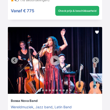
4,7
(18 Beoordelingen)
Vanaf
€ 775
Check prijs & beschikbaarheid
Bossa Nova Band
Wereldmuziek
,
Jazz band
,
Latin Band