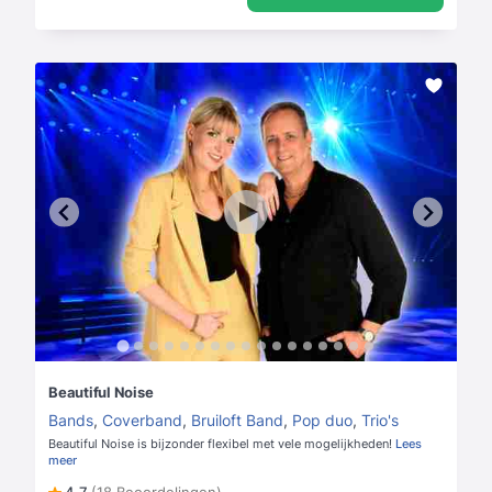
Beautiful Noise
Bands
,
Coverband
,
Bruiloft Band
,
Pop duo
,
Trio's
Beautiful Noise is bijzonder flexibel met vele mogelijkheden!
Lees
meer