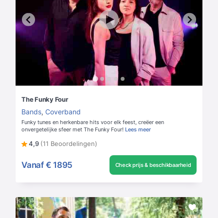
The Funky Four
Bands
,
Coverband
Funky tunes en herkenbare hits voor elk feest, creëer een
onvergetelijke sfeer met The Funky Four!
Lees meer
4,9
(11 Beoordelingen)
Vanaf
€ 1895
Check prijs & beschikbaarheid