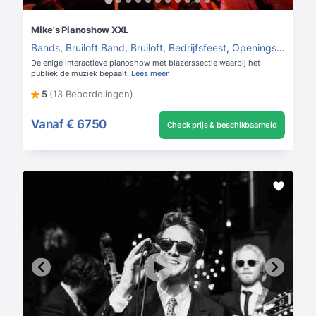
Mike's Pianoshow XXL
Bands
,
Bruiloft Band
,
Bruiloft
,
Bedrijfsfeest
,
Openingsact voor bedrijfsfeest
De enige interactieve pianoshow met blazerssectie waarbij het
publiek de muziek bepaalt!
Lees meer
5
(13 Beoordelingen)
Vanaf
€ 6750
Check prijs & beschikbaarheid