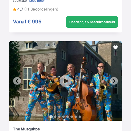
spektakel!
Lees meer
4,7
(11 Beoordelingen)
Vanaf
€ 995
Check prijs & beschikbaarheid
The Musquitos