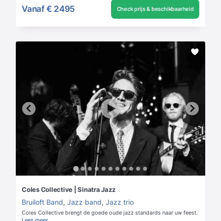
Vanaf
€ 2495
Check prijs & beschikbaarheid
Coles Collective | Sinatra Jazz
Bruiloft Band
,
Jazz band
,
Jazz trio
Coles Collective brengt de goede oude jazz standards naar uw feest.
Lees meer