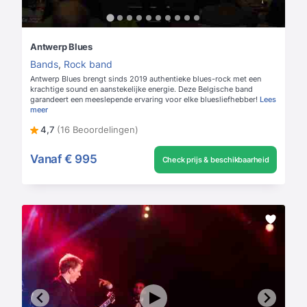
Antwerp Blues
Bands
,
Rock band
Antwerp Blues brengt sinds 2019 authentieke blues-rock met een
krachtige sound en aanstekelijke energie. Deze Belgische band
garandeert een meeslepende ervaring voor elke bluesliefhebber!
Lees
meer
4,7
(16 Beoordelingen)
Vanaf
€ 995
Check prijs & beschikbaarheid