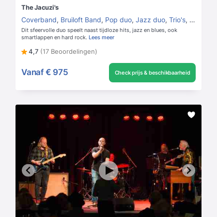
The Jacuzi's
Coverband
,
Bruiloft Band
,
Pop duo
,
Jazz duo
,
Trio's
,
Jazz trio
Dit sfeervolle duo speelt naast tijdloze hits, jazz en blues, ook
smartlappen en hard rock.
Lees meer
4,7
(17 Beoordelingen)
Vanaf
€ 975
Check prijs & beschikbaarheid