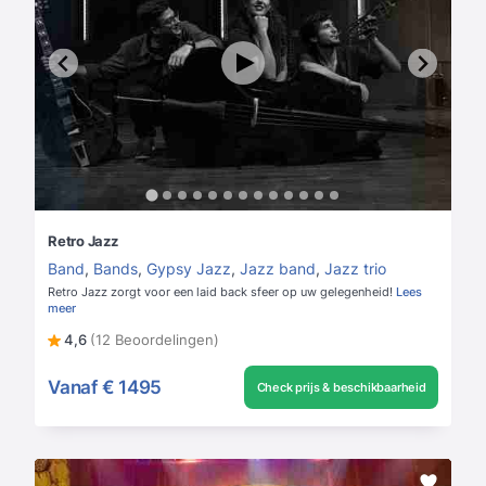
Retro Jazz
Band
,
Bands
,
Gypsy Jazz
,
Jazz band
,
Jazz trio
Retro Jazz zorgt voor een laid back sfeer op uw gelegenheid!
Lees
meer
4,6
(12 Beoordelingen)
Vanaf
€ 1495
Check prijs & beschikbaarheid