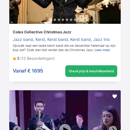
Coles Collective Christmas Jazz
Jazz band
,
Kerst
,
Kerst band
,
Kerst band
,
Jazz trio
Opzoek naar een leuke kerst band die uw december helemaal op zijn
kop zet? Zoek dan niet verder dan de Christmas Jazz.
Lees meer
5
(12 Beoordelingen)
Vanaf
€ 1695
Check prijs & beschikbaarheid