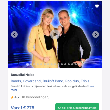
Beautiful Noise
Bands
,
Coverband
,
Bruiloft Band
,
Pop duo
,
Trio's
Beautiful Noise is bijzonder flexibel met vele mogelijkheden!
Lees
meer
4,7
(18 Beoordelingen)
Vanaf
€ 775
Check prijs & beschikbaarheid