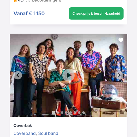
4,7
(17 Beoordelingen)
Vanaf
€ 1150
Check prijs & beschikbaarheid
Coverbak
Coverband
,
Soul band