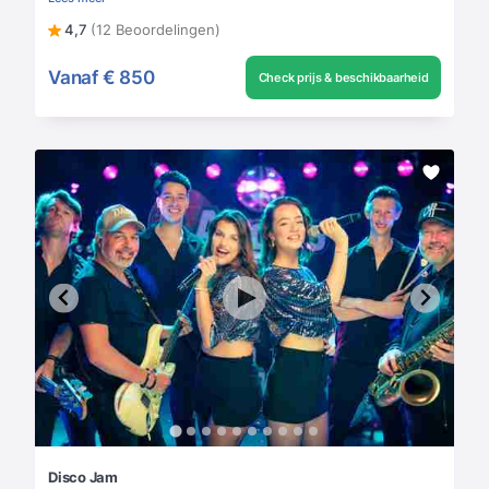
4,7
(12 Beoordelingen)
Vanaf
€ 850
Check prijs & beschikbaarheid
Disco Jam