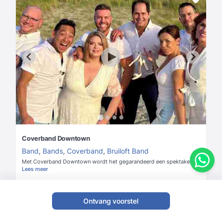
Coverband Downtown
Band
,
Bands
,
Coverband
,
Bruiloft Band
Met Coverband Downtown wordt het gegarandeerd een spektakel!
Lees meer
4,6
(10 Beoordelingen)
Ontvang voorstel
Vanaf
€ 2295
Check prijs & beschikbaarheid