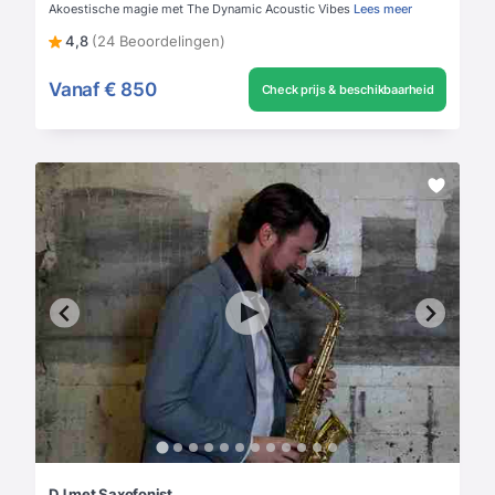
Akoestische magie met The Dynamic Acoustic Vibes
Lees meer
4,8
(24 Beoordelingen)
Vanaf
€ 850
Check prijs & beschikbaarheid
DJ met Saxofonist