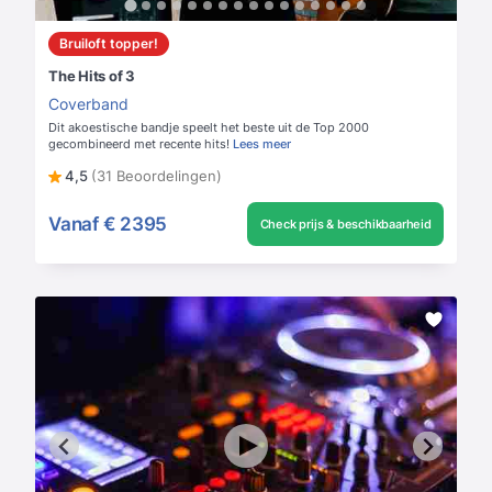
Bruiloft topper!
The Hits of 3
Coverband
Dit akoestische bandje speelt het beste uit de Top 2000
gecombineerd met recente hits!
Lees meer
4,5
(31 Beoordelingen)
Vanaf
€ 2395
Check prijs & beschikbaarheid