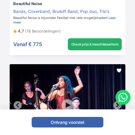
Beautiful Noise
Bands
,
Coverband
,
Bruiloft Band
,
Pop duo
,
Trio's
Beautiful Noise is bijzonder flexibel met vele mogelijkheden!
Lees
meer
4,7
(18 Beoordelingen)
Vanaf
€ 775
Check prijs & beschikbaarheid
Ontvang voorstel