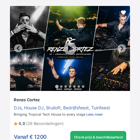
Renzo Cortez
DJs
,
House DJ
,
Bruiloft
,
Bedrijfsfeest
,
Tuinfeest
Bringing Tropical Tech House to every stage
Lees meer
4,9
(26 Beoordelingen)
Vanaf
€ 1200
Check prijs & beschikbaarheid