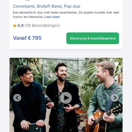
Coverband
,
Bruiloft Band
,
Pop duo
Een akoestisch duo met twee rasartiesten. Ze spelen muziek met veel
humor en interactie.
Lees meer
4,8
(39 Beoordelingen)
Vanaf
€ 795
Check prijs & beschikbaarheid