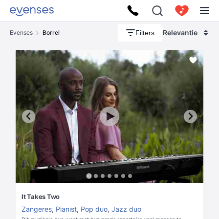
Relevantie
Filters
Evenses
Borrel
It Takes Two
Zangeres
,
Pianist
,
Pop duo
,
Jazz duo