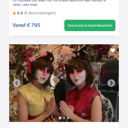
Dit muzikale duo weet met hun brede repertoire veel mensen te
raken.
Lees meer
4,9
(8 Beoordelingen)
Vanaf
€ 795
Check prijs & beschikbaarheid