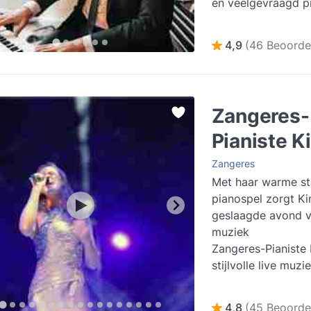
en veelgevraagd pia
niet alleen pianist
componist...
Lees 
4,9
(46 Beoorde
Zangeres-
Pianiste K
Zangeres
Met haar warme s
pianospel zorgt K
geslaagde avond v
muziek
Zangeres-Pianiste
stijlvolle live muzi
bruiloften, ceremon
recepties, diners...
4,8
(45 Beoorde