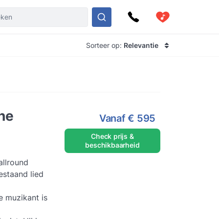
Sorteer op:
Relevantie
The
Vanaf
€ 595
Check prijs &
beschikbaarheid
allround
bestaand lied
e muzikant is