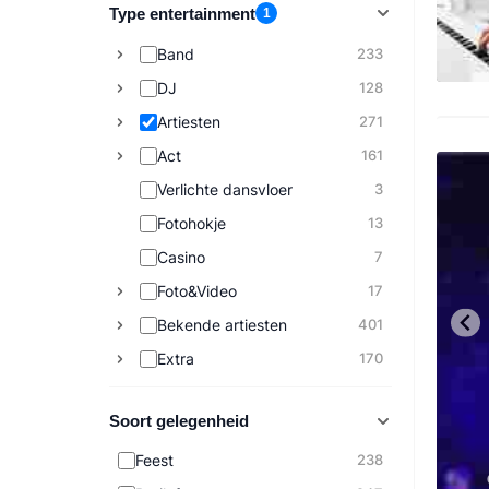
Type entertainment
1
Band
233
DJ
128
Artiesten
271
Act
161
Verlichte dansvloer
3
Fotohokje
13
Casino
7
Foto&Video
17
Bekende artiesten
401
Extra
170
Soort gelegenheid
Feest
238