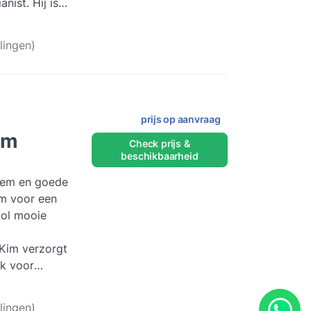
nist. Hij is
, maar ook
meer
lingen)
prijs op aanvraag
im
Check prijs &
beschikbaarheid
tem en goede
im voor een
ol mooie
 Kim verzorgt
ek voor
ies,
Lees meer
lingen)