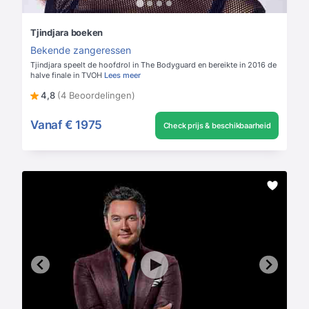
Tjindjara boeken
Bekende zangeressen
Tjindjara speelt de hoofdrol in The Bodyguard en bereikte in 2016 de
halve finale in TVOH
Lees meer
4,8
(4 Beoordelingen)
Vanaf
€ 1975
Check prijs & beschikbaarheid