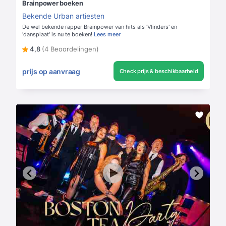
Brainpower boeken
Bekende Urban artiesten
De wel bekende rapper Brainpower van hits als 'Vlinders' en
'dansplaat' is nu te boeken!
Lees meer
4,8
(4 Beoordelingen)
prijs op aanvraag
Check prijs & beschikbaarheid