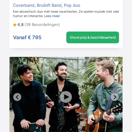
Coverband
,
Bruiloft Band
,
Pop duo
Een akoestisch duo met twee rasartiesten. Ze spelen muziek met veel
humor en interactie.
Lees meer
4,8
(39 Beoordelingen)
Vanaf
€ 795
Check prijs & beschikbaarheid