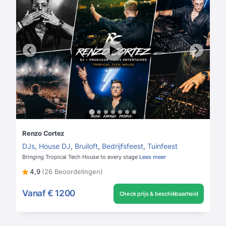
Renzo Cortez
DJs
,
House DJ
,
Bruiloft
,
Bedrijfsfeest
,
Tuinfeest
Bringing Tropical Tech House to every stage
Lees meer
4,9
(26 Beoordelingen)
Vanaf
€ 1200
Check prijs & beschikbaarheid