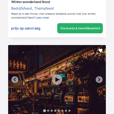
Winter wonderland feest
Bedrijfsfeest
,
Themafeest
Waan je in een frisse, met sneeuw bedekte avond met ons winter
wonderland feest!
Lees meer
prijs op aanvraag
Check prijs & beschikbaarheid