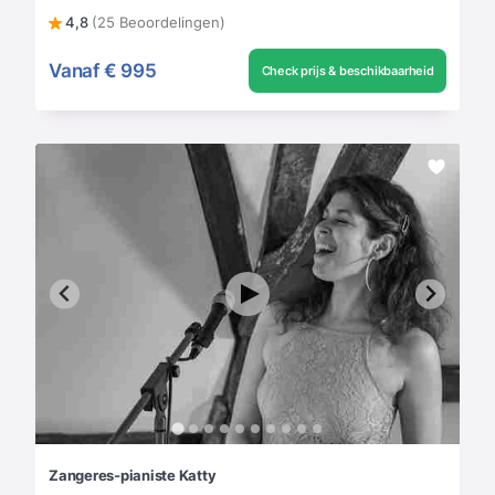
4,8
(25 Beoordelingen)
Vanaf
€ 995
Check prijs & beschikbaarheid
Zangeres-pianiste Katty