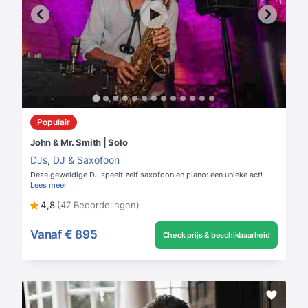
Populair
John & Mr. Smith | Solo
DJs
,
DJ & Saxofoon
Deze geweldige DJ speelt zelf saxofoon en piano: een unieke act!
Lees meer
4,8
(47 Beoordelingen)
Vanaf
€ 895
Check prijs & beschikbaarheid