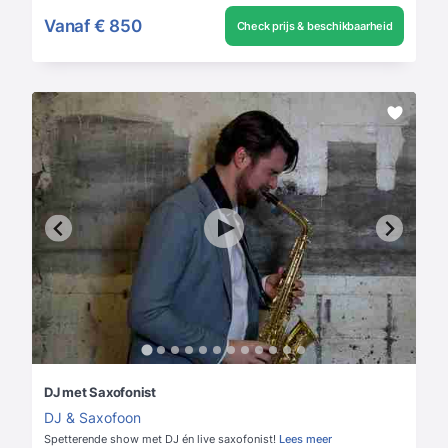
Vanaf
€ 850
Check prijs & beschikbaarheid
DJ met Saxofonist
DJ & Saxofoon
Spetterende show met DJ én live saxofonist!
Lees meer