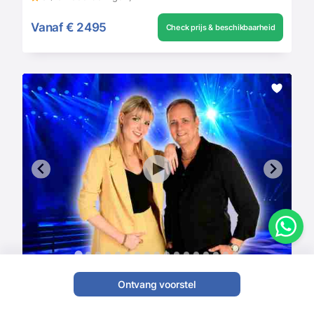
Vanaf
€ 2495
Check prijs & beschikbaarheid
Ontvang voorstel
Beautiful Noise
Bands
,
Coverband
,
Bruiloft Band
,
Pop duo
,
Trio's