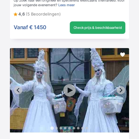
Op zoek naar een origineel en spetterend Mexicaans themafeest voor
jouw volgende evenement?
Lees meer
4,6
(5 Beoordelingen)
Vanaf
€ 1450
Check prijs & beschikbaarheid