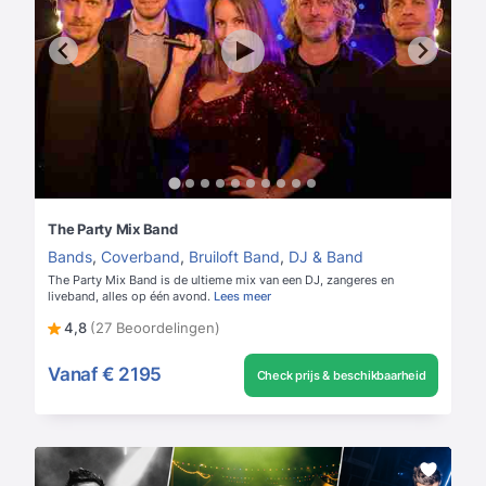
The Party Mix Band
Bands
,
Coverband
,
Bruiloft Band
,
DJ & Band
The Party Mix Band is de ultieme mix van een DJ, zangeres en
liveband, alles op één avond.
Lees meer
4,8
(27 Beoordelingen)
Vanaf
€ 2195
Check prijs & beschikbaarheid