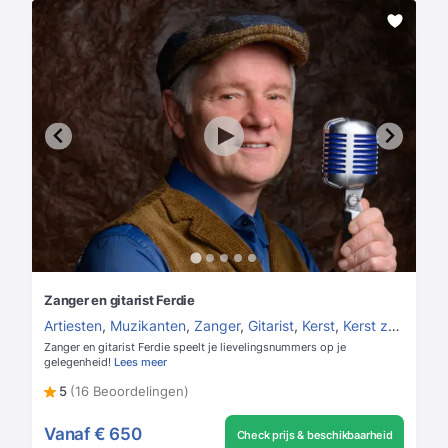
Zanger en gitarist Ferdie
Artiesten
,
Muzikanten
,
Zanger
,
Gitarist
,
Kerst
,
Kerst zanger
,
Ke
Zanger en gitarist Ferdie speelt je lievelingsnummers op je
gelegenheid!
Lees meer
5
(16 Beoordelingen)
Vanaf
€ 650
Check prijs & beschikbaarheid