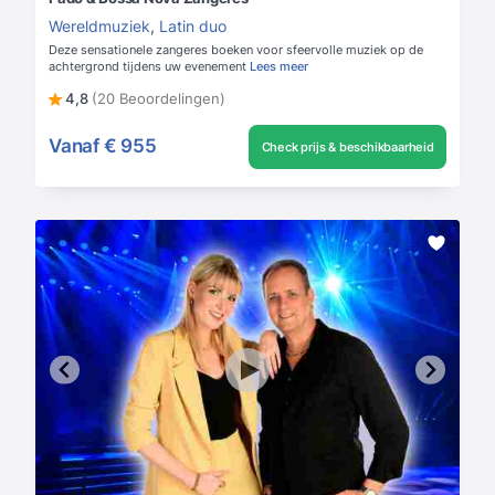
Wereldmuziek
,
Latin duo
Deze sensationele zangeres boeken voor sfeervolle muziek op de
achtergrond tijdens uw evenement
Lees meer
4,8
(20 Beoordelingen)
Vanaf
€ 955
Check prijs & beschikbaarheid