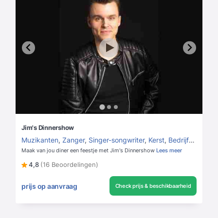
Jim's Dinnershow
Muzikanten
,
Zanger
,
Singer-songwriter
,
Kerst
,
Bedrijfsfeest
,
K
Maak van jou diner een feestje met Jim's Dinnershow
Lees meer
4,8
(16 Beoordelingen)
prijs op aanvraag
Check prijs & beschikbaarheid