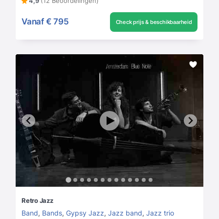
4,9
(12 Beoordelingen)
Vanaf
€ 795
Check prijs & beschikbaarheid
Retro Jazz
Band
,
Bands
,
Gypsy Jazz
,
Jazz band
,
Jazz trio