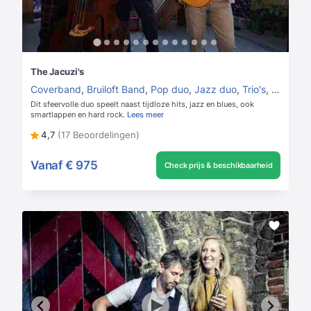
The Jacuzi's
Coverband
,
Bruiloft Band
,
Pop duo
,
Jazz duo
,
Trio's
,
Jazz trio
Dit sfeervolle duo speelt naast tijdloze hits, jazz en blues, ook
smartlappen en hard rock.
Lees meer
4,7
(17 Beoordelingen)
Vanaf
€ 975
Check prijs & beschikbaarheid