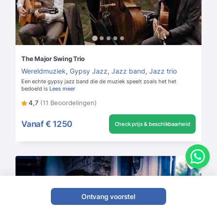
The Major Swing Trio
Wereldmuziek
,
Gypsy Jazz
,
Jazz band
,
Jazz trio
Een echte gypsy jazz band die de muziek speelt zoals het het
bedoeld is
Lees meer
4,7
(11 Beoordelingen)
Vanaf
€ 1250
Check prijs & beschikbaarheid
Ontvang voorstel